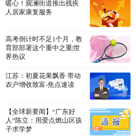
暖心！观澜街道推出残疾
人居家康复服务
高考倒计时不足1个月，教
育部部署这个重中之重|世
界热议
江苏：初夏花果飘香 带动
农户增收致富-焦点速读
【全球新要闻】“广东好
人”陈立：用爱点燃山区孩
子求学梦