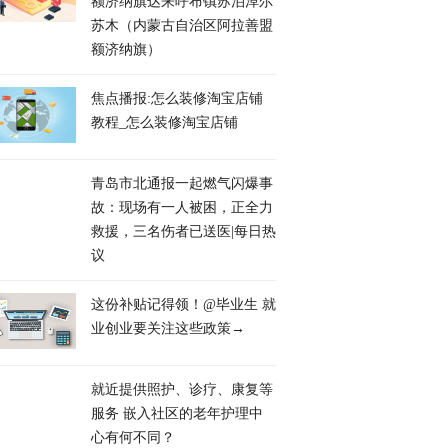
额济纳旗达来呼布镇苏泊淖尔
苏木（内蒙古自治区阿拉善盟
额济纳旗）
焦点播报:怎么装修淘宝店铺
教程_怎么装修淘宝店铺
青岛市北通报一起燃气闪爆事
故：现场有一人被困，正全力
救援，三名伤者已送医|每日热
议
这份补贴记得领！@毕业生 就
业创业要关注这些政策→
就近提供照护、诊疗、康复等
服务 嵌入社区的老年护理中
心有何不同？