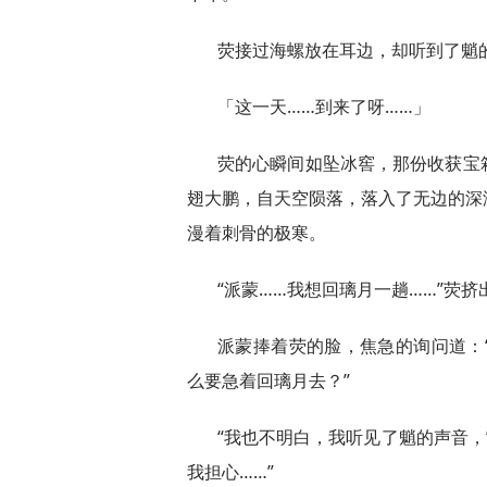
荧接过海螺放在耳边，却听到了魈
「这一天……到来了呀……」
荧的心瞬间如坠冰窖，那份收获宝
翅大鹏，自天空陨落，落入了无边的深
漫着刺骨的极寒。
“派蒙……我想回璃月一趟……”荧
派蒙捧着荧的脸，焦急的询问道：
么要急着回璃月去？”
“我也不明白，我听见了魈的声音，
我担心……”