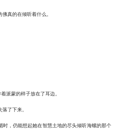
，仿佛真的在倾听着什么。
学着派蒙的样子放在了耳边。
失落了下来。
魈时，仍能想起她在智慧土地的尽头倾听海螺的那个