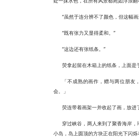
处一抹水色，在所有风景都宛如浮浪翻
“虽然于连分辨不了颜色，但这幅画
“既有张力又显得柔和。”
“这边还有张纸条。”
荧拿起留在木箱上的纸条，上面是
「不成熟的画作，赠与两位朋友
会。」
荧连带着画架一并收起了画，放进
穿过峡谷，两人来到了聚香海岸，
小岛，岛上圆顶的方块正在阳光下闪烁