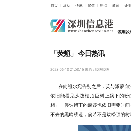
首页
滚动
快讯
聚焦
热点
教育
企
深圳论
「荧魈」 今日热讯
2023-06-18 21:58:16
来源：哔哩哔哩
在向祖尔宛告别之后，荧与派蒙向
依旧能看见从跋松顶巨树上飘下的粉
相」，侵蚀留下的痕迹也依旧需要时间
不去的黑暗残遗，倘若不是跋松顶的树