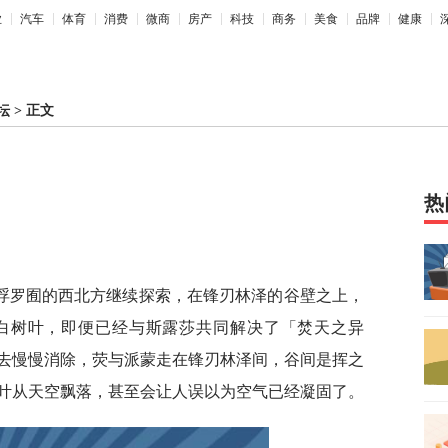
业
汽车
体育
消费
微商
房产
科技
商务
美食
品牌
健康
坛
>
正文
热
浮罗囿的西北方继续探索，在锋刃林泽的谷壁之上，
白树叶，即便已经与斯露莎共同解决了「焚天之异
去慢慢消除，荧与派蒙走在锋刃林泽间，谷间是挥之
叶从天空飘落，甚至会让人误以为空气已经凝固了。