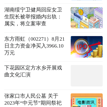
湖南绥宁卫健局回应女卫
生院长被举报婚内出轨：
属实，将立案审查
东方雨虹（002271）8月21
日主力资金净买入3966.10
万元
下花园区定方水乡开展戏
曲文化汇演
张家口市人民公墓 关于
2023年“中元节”期间祭祀