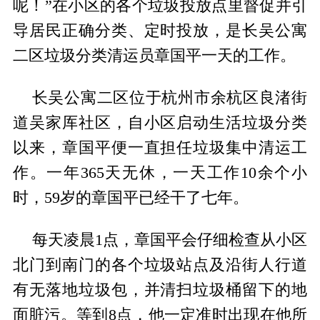
呢！”在小区的各个垃圾投放点里督促并引
导居民正确分类、定时投放，是长吴公寓
二区垃圾分类清运员章国平一天的工作。
长吴公寓二区位于杭州市余杭区良渚街
道吴家厍社区，自小区启动生活垃圾分类
以来，章国平便一直担任垃圾集中清运工
作。一年365天无休，一天工作10余个小
时，59岁的章国平已经干了七年。
每天凌晨1点，章国平会仔细检查从小区
北门到南门的各个垃圾站点及沿街人行道
有无落地垃圾包，并清扫垃圾桶留下的地
面脏污。等到8点，他一定准时出现在他所