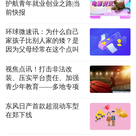
护航青年就业创业之路|当
前快报
环球微速讯：为什么自己
家孩子比别人家的矮？是
因为父母经常在这个点叫
醒他！
视焦点讯！打击非法改
装、压实平台责任、加强
青少年教育——多地专项
治理飙车“炸街”违法问题
追踪调查
东风日产首款超混动车型
在郑下线