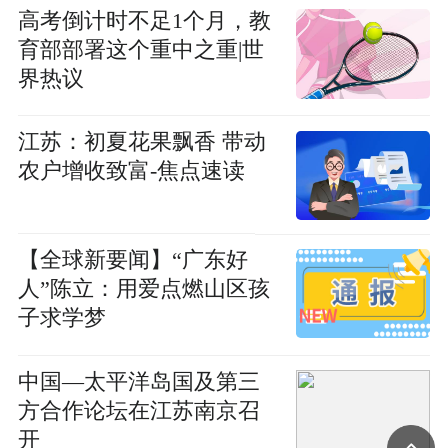
高考倒计时不足1个月，教
育部部署这个重中之重|世
界热议
江苏：初夏花果飘香 带动
农户增收致富-焦点速读
【全球新要闻】“广东好
人”陈立：用爱点燃山区孩
子求学梦
中国—太平洋岛国及第三
方合作论坛在江苏南京召
开