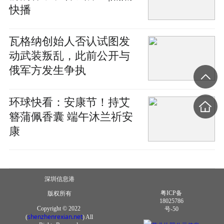
快播
瓦格纳创始人否认试图发
动武装叛乱，此前公开与
俄军方发生争执
环球快看：安康节！持艾
簪蒲佩香囊 端午沐兰祈安
康
深圳信息港
粤ICP备
版权所有
18025786
Copyright © 2022
号-50
shenzhenrexian.net
(
) All