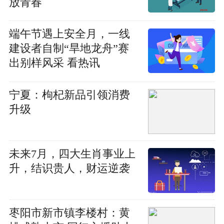
放青春
端午节遇上安全月，一线
建设者自制“旱地龙舟”赛
出别样风采 看热讯
宁夏：枸杞新品引领消费
升级
未来7月，四大生肖事业上
升，结识贵人，财运逆袭
枣阳市新市镇李楼村：黄