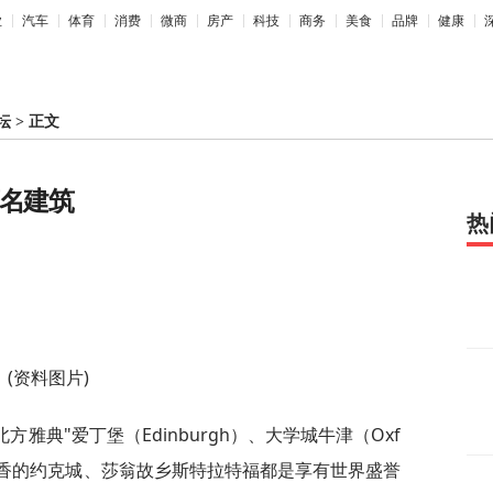
业
汽车
体育
消费
微商
房产
科技
商务
美食
品牌
健康
坛
>
正文
著名建筑
热
(资料图片)
北方雅典"爱丁堡（Edinburgh）、大学城牛津（Oxf
古色古香的约克城、莎翁故乡斯特拉特福都是享有世界盛誉