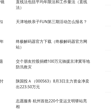
着镜
直线法包括平均年限法和工作量法（直线
法）
扣
天津地铁亲子FUN第三期活动怎么报名？
3年
终极解码器官方下载（终极解码器官方网
站）
题
交个朋友控股捐赠100万元驰援京津冀等地
防汛救灾
日付
陕国投Ａ（000563）8月3日主力资金净卖
出223.50万元
志愿服务 杭州首批220个亚运文明驿站亮
相