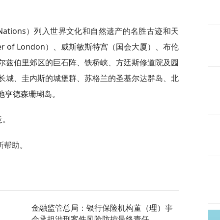
d Nations）列入世界文化和自然遗产的名胜古迹和天
er of London）、威斯敏斯特宫（国会大厦）、布伦
尔兹伯里郊区的巨石阵、铁桥峡、方廷斯修道院及园
长城、圭内斯的城堡群、苏格兰的圣基尔达群岛、北
地亨德森珊瑚岛。
意。
所帮助。
金融监管总局：银行保险机构董（理）事
会承担涉刑案件风险防控最终责任