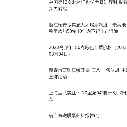
中国第13次北冰洋科学考察进行时 跟
头去看熊
浙江瑞安拟实施人才房票制度：最高抵
购房款的50% 10年内不得上市流通
2023癸卯年150克彩色金币价格（202
08月04日）
新泰市西张庄镇开展“庆八一 颂党恩”主
宣讲活动
上海宝龙实业：“20宝龙04”将于8月7
息
横店东磁股票分析报告(1)