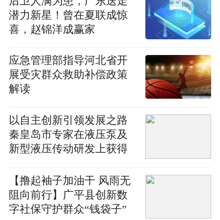
后卫人满为患，广东送走
潜力新星！曾在夏联成惊
喜，赵锦洋成赢家
应急管理部指导河北省开
展受灾群众救助补偿政策
解读
以自主创新引领发展之路
秦皇岛市专家在液压泵及
新型液压传动研发上获得
突破
【撸起袖子加油干 风雨无
阻向前行】广平县创新数
字社保守护群众“钱袋子”