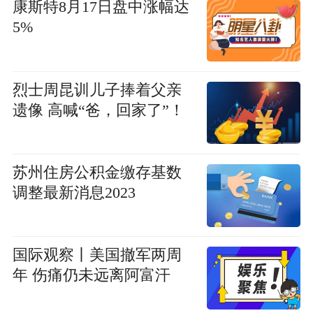
康斯特8月17日盘中涨幅达
5%
烈士周昆训儿子捧着父亲
遗像 高喊“爸，回家了”！
苏州住房公积金缴存基数
调整最新消息2023
国际观察丨美国撤军两周
年 伤痛仍未远离阿富汗