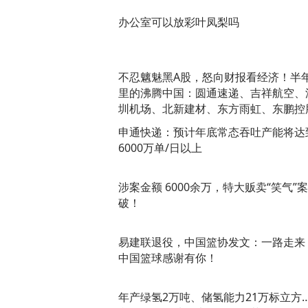
办公室可以放彩叶凤梨吗
不忍魑魅黑A股，怒向财报看经济！半
里的沸腾中国：圆通速递、吉祥航空、
圳机场、北新建材、东方雨虹、东鹏控
申通快递：预计年底常态吞吐产能将达
6000万单/日以上
涉案金额 6000余万，特大贩卖“笑气”
破！
易建联退役，中国篮协发文：一路走来
中国篮球感谢有你！
年产绿氢2万吨、储氢能力21万标立方