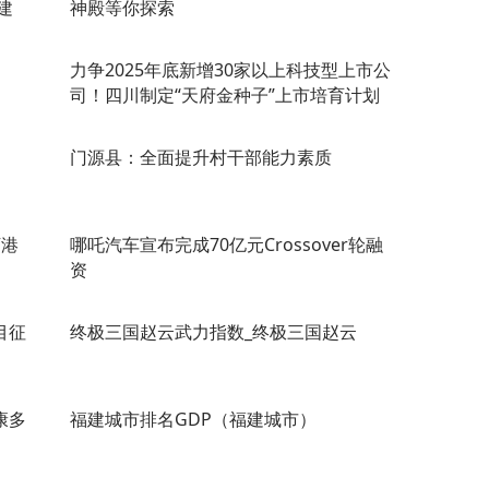
建
神殿等你探索
力争2025年底新增30家以上科技型上市公
司！四川制定“天府金种子”上市培育计划
门源县：全面提升村干部能力素质
万港
哪吒汽车宣布完成70亿元Crossover轮融
资
目征
终极三国赵云武力指数_终极三国赵云
康多
福建城市排名GDP（福建城市）