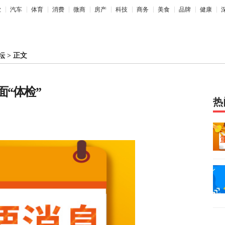
业
汽车
体育
消费
微商
房产
科技
商务
美食
品牌
健康
坛
>
正文
面“体检”
热