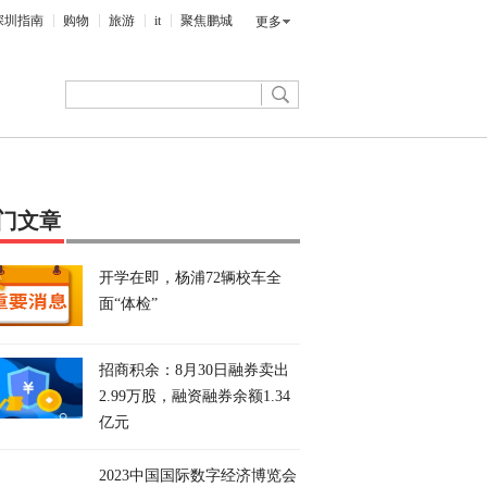
深圳指南
购物
旅游
it
聚焦鹏城
更多
门文章
开学在即，杨浦72辆校车全
面“体检”
招商积余：8月30日融券卖出
2.99万股，融资融券余额1.34
亿元
2023中国国际数字经济博览会