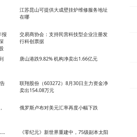
江苏昆山可提供大成壁挂炉维修服务地址
在哪
年报
交易商协会：支持民营科技型企业注册发
深
行科创票据
股
到
唐山港跌9.82% 机构净卖出1.66亿元
案告
联翔股份（603272）8月30日主力资金净
卖出154.08万元
，
俄罗斯卢布对美元汇率再度小幅下跌
……
《零纪元》新世界重建中，75级副本太阳