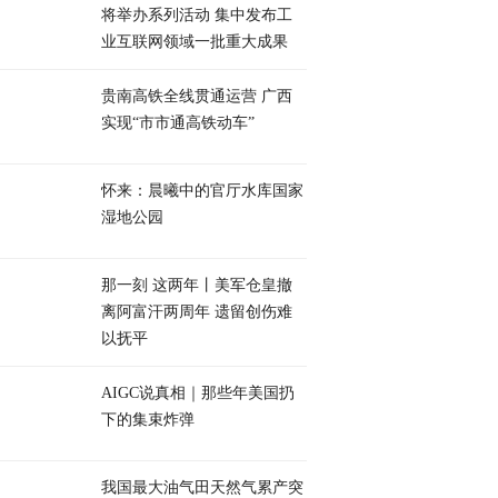
将举办系列活动 集中发布工
业互联网领域一批重大成果
贵南高铁全线贯通运营 广西
实现“市市通高铁动车”
怀来：晨曦中的官厅水库国家
湿地公园
那一刻 这两年丨美军仓皇撤
离阿富汗两周年 遗留创伤难
以抚平
AIGC说真相｜那些年美国扔
下的集束炸弹
我国最大油气田天然气累产突