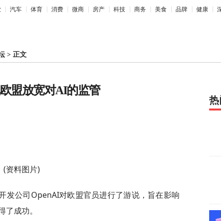
业
汽车
体育
消费
微商
房产
科技
商务
美食
品牌
健康
坛
>
正文
说欧盟放宽对AI的监管
热
(资料图片)
T开发公司OpenAI对欧盟官员进行了游说，旨在影响
得了成功。