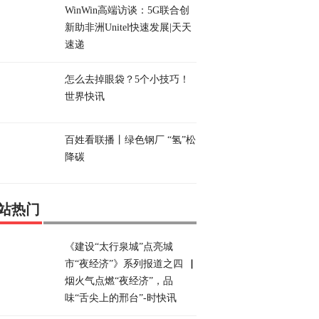
WinWin高端访谈：5G联合创
新助非洲Unitel快速发展|天天
速递
怎么去掉眼袋？5个小技巧！
世界快讯
百姓看联播丨绿色钢厂 “氢”松
降碳
站热门
《建设“太行泉城”点亮城
市“夜经济”》系列报道之四▕
烟火气点燃“夜经济”，品
味“舌尖上的邢台”-时快讯