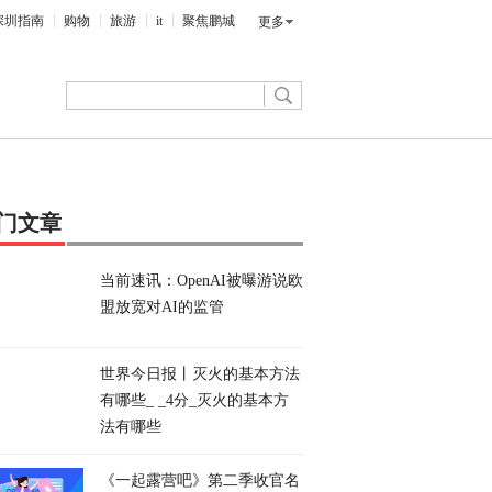
深圳指南
购物
旅游
it
聚焦鹏城
更多
门文章
当前速讯：OpenAI被曝游说欧
盟放宽对AI的监管
世界今日报丨灭火的基本方法
有哪些_ _4分_灭火的基本方
法有哪些
《一起露营吧》第二季收官名