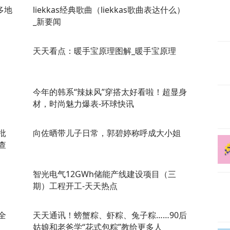
多地
liekkas经典歌曲（liekkas歌曲表达什么）
_新要闻
天天看点：暖手宝原理图解_暖手宝原理
今年的韩系“辣妹风”穿搭太好看啦！超显身
材，时尚魅力爆表-环球快讯
批
向佐晒带儿子日常，郭碧婷称呼成大小姐
查
智光电气12GWh储能产线建设项目（三
期）工程开工-天天热点
全
天天通讯！螃蟹粽、虾粽、兔子粽……90后
姑娘和老爸学“花式包粽”教给更多人