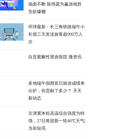
场面不断 陈伟霆为赢游戏胜
负欲爆棚
环球最新：长三角铁路端午小
长假三天发送旅客超900万人
次
自贡紫癜性肾炎医院 微资讯
多地端午假期首日旅游成绩单
出炉，你贡献了多少？ 天天
新动态
京津冀本轮高温综合强度为特
强，27日将迎新一轮40℃天气|
当前短讯