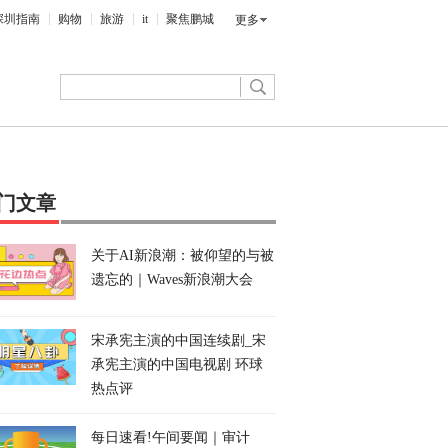
深圳指南
购物
旅游
it
聚焦鹏城
更多
门文章
关于AI新浪潮：被仰望的与被
遗忘的｜Waves新浪潮大会
宋承宪主演的中国连续剧_宋
承宪主演的中国电视剧 环球
热点评
每日速看!午间要闻｜审计