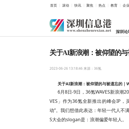
首页
滚动
快讯
聚焦
热点
教育
企
深圳论
关于AI新浪潮：被仰望的与
2023-06-26 13:18:46
来源：36氪
关于AI新浪潮：被仰望的与被遗忘的｜W
6月8日-9日，36氪WAVES新浪
VES」作为36氪全新推出的峰会IP
动”。我们想借此表达：年轻一代人不满
S大会的slogan是：浪潮偏爱年轻人。