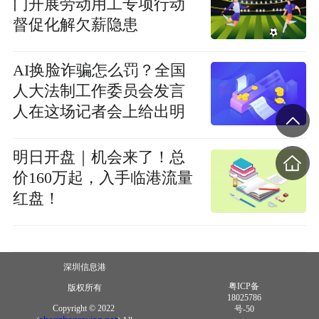
门开展劳动用工专项行动
督促化解欠薪隐患
AI换脸诈骗怎么罚？全国
人大法制工作委员会发言
人在这场记者会上给出明
确答复|今亮点
明日开盘｜机会来了！总
价160万起，入手临港流量
红盘！
深圳信息港
粤ICP备
版权所有
18025786
Copyright © 2022
号-50