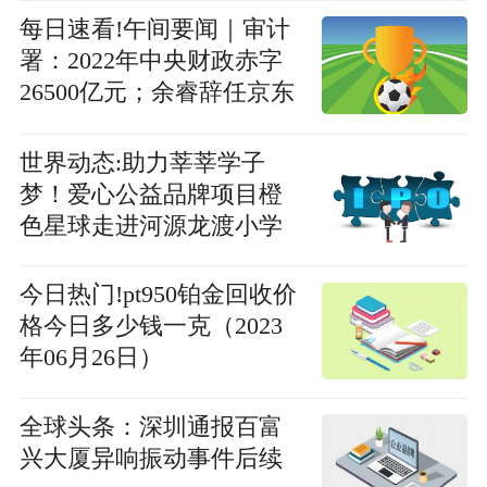
每日速看!午间要闻｜审计
署：2022年中央财政赤字
26500亿元；余睿辞任京东
物流CEO，胡伟接任；
iPhone 15系列即将量产，
世界动态:助力莘莘学子
富士康郑州园区日均招工
梦！爱心公益品牌项目橙
1000人
色星球走进河源龙渡小学
今日热门!pt950铂金回收价
格今日多少钱一克（2023
年06月26日）
全球头条：深圳通报百富
兴大厦异响振动事件后续