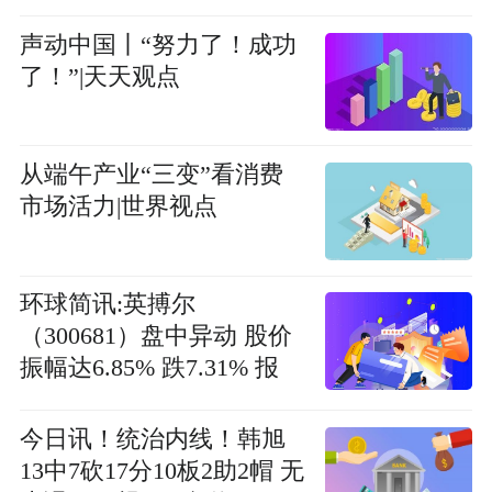
答来了
声动中国丨“努力了！成功
了！”|天天观点
从端午产业“三变”看消费
市场活力|世界视点
环球简讯:英搏尔
（300681）盘中异动 股价
振幅达6.85% 跌7.31% 报
20.31元（06-26）
今日讯！统治内线！韩旭
13中7砍17分10板2助2帽 无