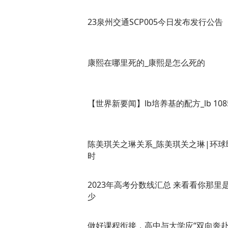
23泉州交通SCP005今日发布发行公告
康熙在哪里死的_康熙是怎么死的
【世界新要闻】lb培养基的配方_lb 108
陈美琪关之琳关系_陈美琪关之琳|环球
时
2023年高考分数线汇总 来看看你那里
少
做好课程衔接，高中与大学应“双向奔赴”