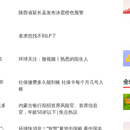
陕西省延长县发布冰雹橙色预警
老虎也找不到LP了
5
环球关注：微视频丨熟悉的陌生人
全
即
社保缴费多久能到账 社保卡每个月几号入
账
是多
内蒙古银行拟招首席风险官、首席信息
官，年龄50岁以下|焦点热议
-
环球快消息！“智慧”夏管中国粮 看中国丰