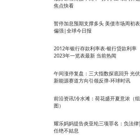
焦点快看
暂停加息预期支撑多头 美债市场周初
偏强|全球今日报
2012年银行存款利率表-银行贷款利率
2023年一览表最新 当前热闻
午间涨停复盘：三大指数探底回升 光
新能源赛道方向引领反弹-环球时讯
前沿资讯!冷水滩：荷花盛开夏意浓（组
图）
耀乐妈妈提告炎亚纶三项罪名：负法律
任绝不姑息