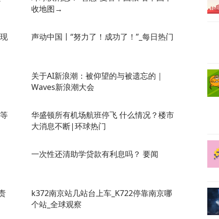
收地图→
表现
声动中国丨“努力了！成功了！”_每日热门
关于AI新浪潮：被仰望的与被遗忘的｜
Waves新浪潮大会
伏等
华盛顿所有机场航班停飞 什么情况？楼市
大消息不断|环球热门
一次性还清助学贷款有利息吗？ 要闻
责
k372南京站几站台上车_K722停靠南京哪
个站_全球观察