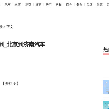
业
汽车
体育
消费
微商
房产
科技
商务
美食
品牌
健康
坛
>
正文
到_北京到济南汽车
热
【资料图】