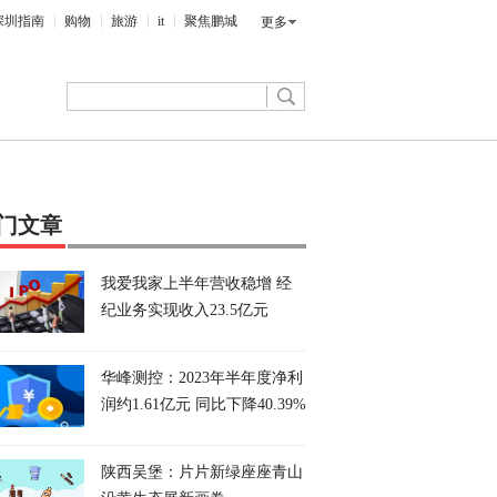
深圳指南
购物
旅游
it
聚焦鹏城
更多
门文章
我爱我家上半年营收稳增 经
纪业务实现收入23.5亿元
华峰测控：2023年半年度净利
润约1.61亿元 同比下降40.39%
陕西吴堡：片片新绿座座青山