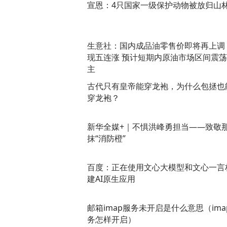
宣恩：4只国家一级保护动物被放归山
生意社：国内成品油零售价即将再上调
现五连涨 预计短期内原油市场区间震
主
古代只有皇帝能穿龙袍，为什么包拯也
穿龙袍？
新华全媒+｜不惧洪峰勇担当——致敬
抹“消防橙”
百度：正在使用文心大模型和文心一言
建AI原生应用
邮箱imap服务未开启是什么意思（ima
务怎样开启）