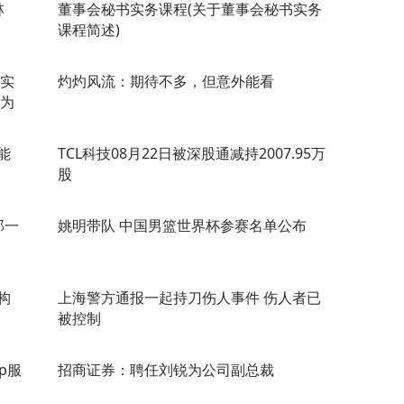
林
董事会秘书实务课程(关于董事会秘书实务
课程简述)
 实
灼灼风流：期待不多，但意外能看
荡为
能
TCL科技08月22日被深股通减持2007.95万
股
那一
姚明带队 中国男篮世界杯参赛名单公布
构
上海警方通报一起持刀伤人事件 伤人者已
被控制
p服
招商证券：聘任刘锐为公司副总裁